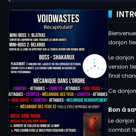
INT
Bienvenue
donjon tie
Le donjon
version ti
final chan
Ce donjon 
Bon à sa
Le donjon
combat fi