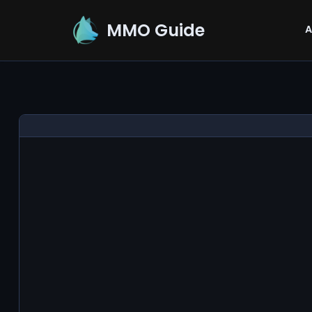
MMO Guide
A
Aller
au
contenu