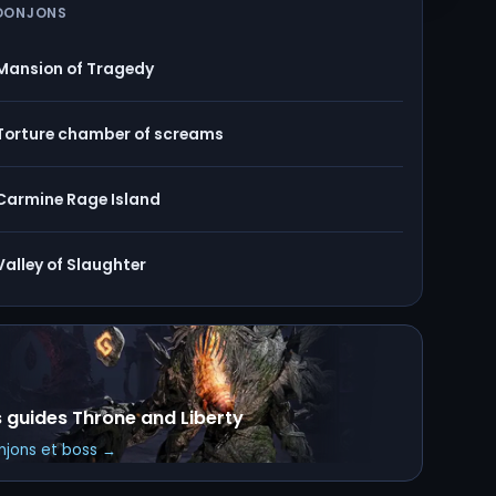
DONJONS
Mansion of Tragedy
Torture chamber of screams
Carmine Rage Island
Valley of Slaughter
s guides Throne and Liberty
onjons et boss →