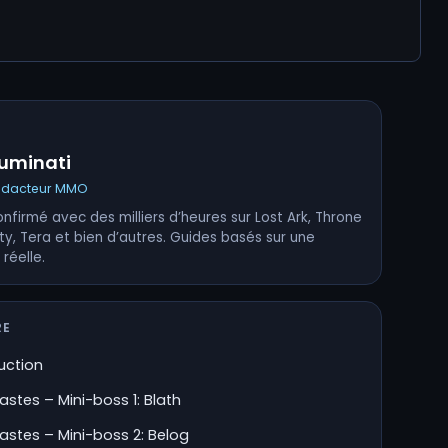
ruminati
édacteur MMO
nfirmé avec des milliers d’heures sur Lost Ark, Throne
ty, Tera et bien d’autres. Guides basés sur une
 réelle.
RE
uction
stes – Mini-boss 1: Blath
stes – Mini-boss 2: Belog