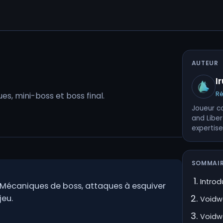
AUTEUR
I
R
s, mini-boss et boss final.
Joueur co
and Liber
expertise
SOMMAI
Introd
 Mécaniques de boss, attaques à esquiver
jeu.
Voidwa
Voidwa