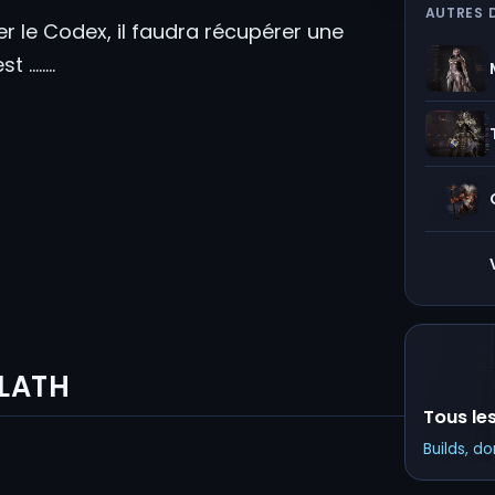
AUTRES 
er le Codex, il faudra récupérer une
st ……..
BLATH
Tous le
Builds, d