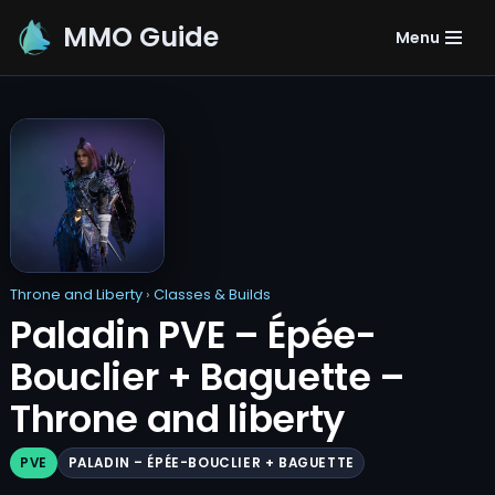
MMO Guide
Menu
Aller
au
contenu
Throne and Liberty
›
Classes & Builds
Paladin PVE – Épée-
Bouclier + Baguette –
Throne and liberty
PVE
PALADIN – ÉPÉE-BOUCLIER + BAGUETTE