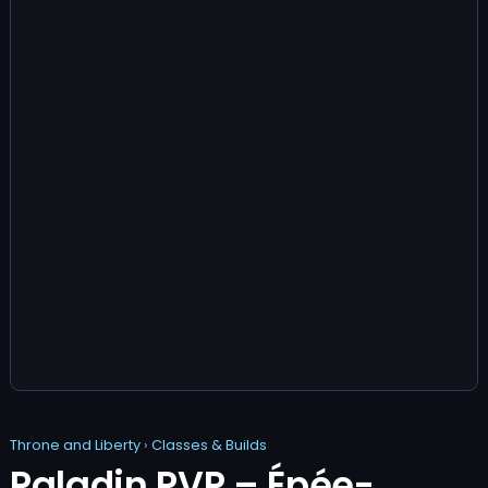
Throne and Liberty
›
Classes & Builds
Paladin PVP – Épée-