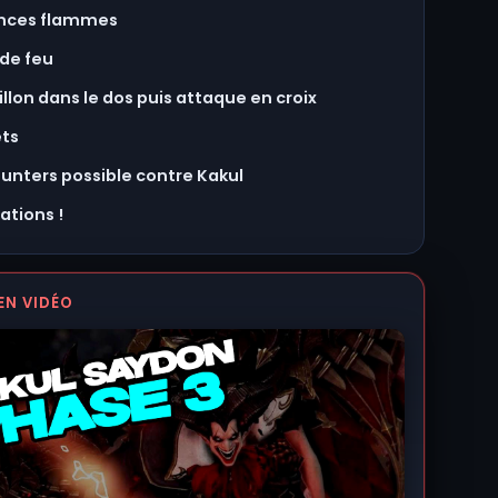
ances flammes
de feu
llon dans le dos puis attaque en croix
ets
ounters possible contre Kakul
tations !
EN VIDÉO