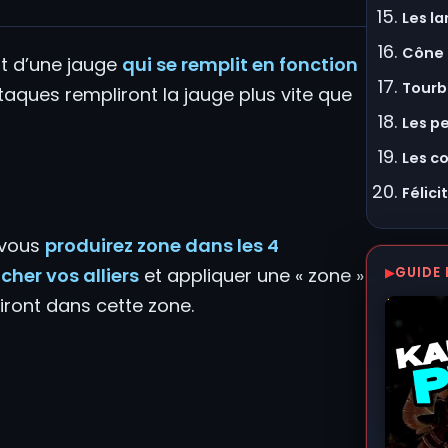
Les l
Cône 
t d’une jauge
qui se remplit en fonction
Tourbi
taques rempliront la jauge plus vite que
Les p
Les c
Félici
 vous
produirez zone dans les 4
her vos alliers
et appliquer une « zone »
GUIDE 
 iront dans cette zone.