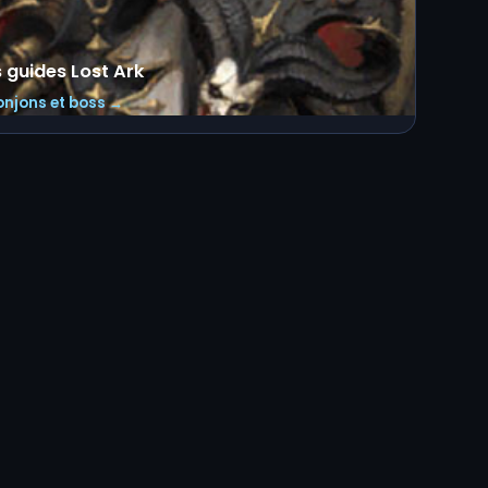
s guides Lost Ark
onjons et boss →