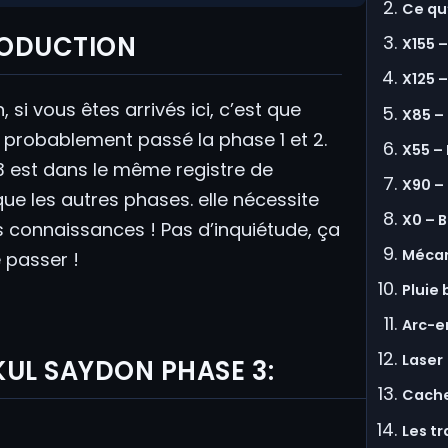
Ce qu
RODUCTION
X155 –
X125 –
n, si vous êtes arrivés ici, c’est que
X85 – 
 probablement passé la phase 1 et 2.
X55 – 
3 est dans le même registre de
X90 –
 que les autres phases. elle nécessite
X0 – 
 connaissances ! Pas d’inquiétude, ça
Mécan
 passer !
Pluie 
Arc-e
Laser
KUL SAYDON PHASE 3:
Cach
Les t