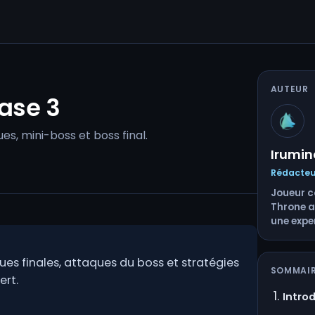
AUTEUR
ase 3
s, mini-boss et boss final.
Irumin
Rédacte
Joueur co
Throne an
une exper
es finales, attaques du boss et stratégies
SOMMAI
ert.
Intro