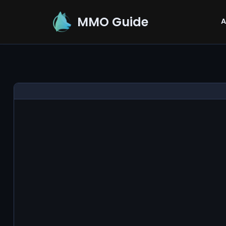
MMO Guide
A
Aller
au
contenu