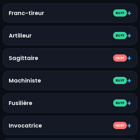
Franc-tireur
BUFF
Artilleur
BUFF
Sagittaire
NERF
Machiniste
BUFF
Fusilière
BUFF
Invocatrice
NERF